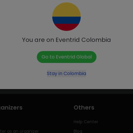
Dates
From:
Sunday, J
Until:
Sunday, Ju
You are on Eventrid
Colombia
Go to Eventrid
Global
CONTACT SELLER
Stay in
Colombia
anizers
Others
Help Center
ter as an organizer
Blog