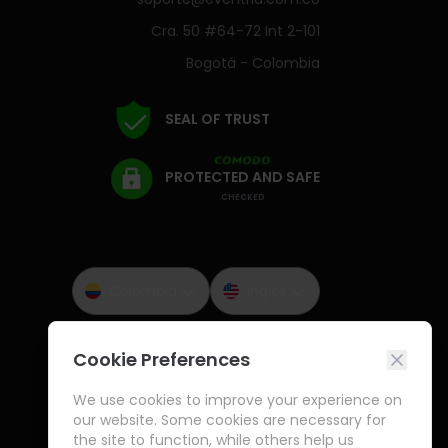
Cra. 50 #64-72 Int 2-101
Bogotá - Colombia
SEAL OF TRUST
PROTECTED AND SAFE
CHECKED
Colombia
Inglés
Cookie Preferences
We use cookies to improve your experience on
our website. Some cookies are necessary for
the site to function, while others help us