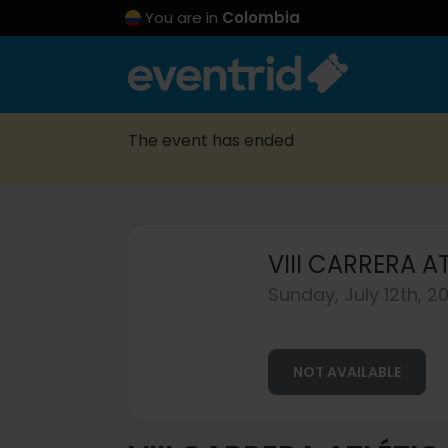
You are in
Colombia
The event has ended
VIII CARRERA A
Sunday, July 12th, 2
NOT AVAILABLE