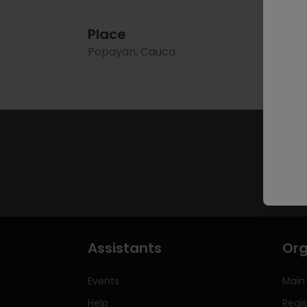
Place
Popayán, Cauca
Assistants
Org
Events
Main
Help
Regis