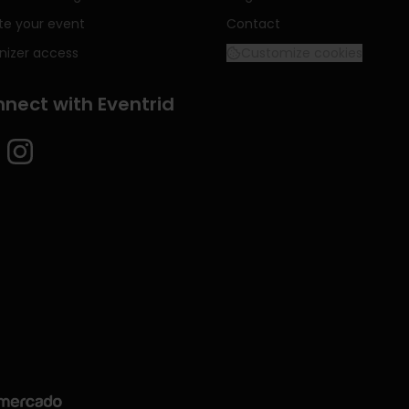
te your event
Contact
nizer access
Customize cookies
nect with Eventrid