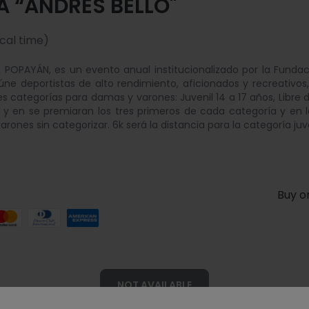
A “ANDRES BELLO"
ocal time)
k POPAYÁN, es un evento anual institucionalizado por la Fundac
ne deportistas de alto rendimiento, aficionados y recreativos
tes categorías para damas y varones: Juvenil 14 a 17 años, Libre 
y en se premiaran los tres primeros de cada categoría y en la
rones sin categorizar. 6k será la distancia para la categoría ju
Buy o
NOT AVAILABLE