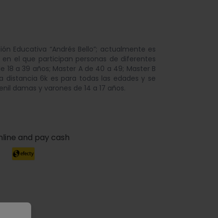
ión Educativa “Andrés Bello”; actualmente es
, en el que participan personas de diferentes
de 18 a 39 años; Master A de 40 a 49; Master B
 distancia 6k es para todas las edades y se
venil damas y varones de 14 a 17 años.
nline and pay cash