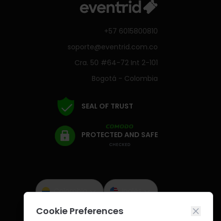
+57 6015800810
soporte@eventrid.com.co
Cra. 50 #64-72 Int 2-101
Bogotá - Colombia
SEAL OF TRUST
PROTECTED AND SAFE
CHECKED
Colombia
Inglés
Cookie Preferences