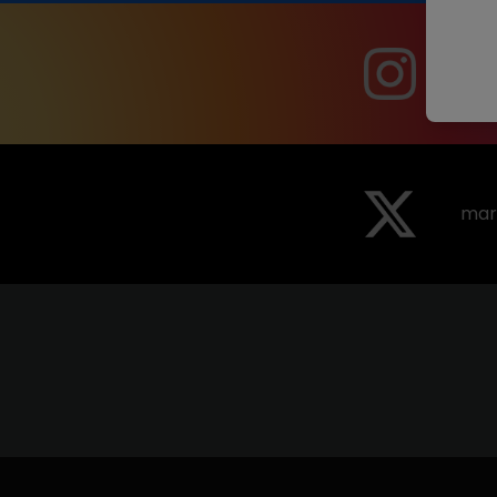
mar
mar