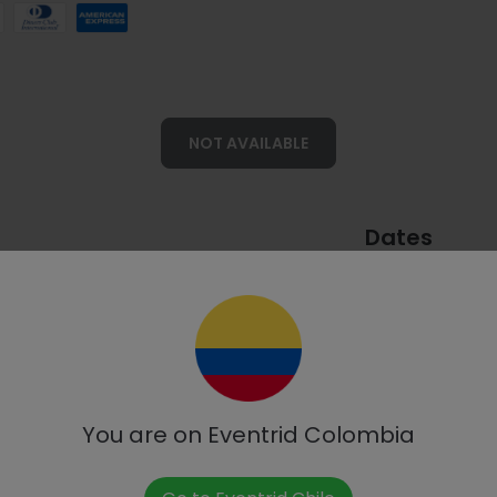
NOT AVAILABLE
Dates
From:
Sunday, 
Until:
Sunday, M
atondecali
You are on Eventrid
Colombia