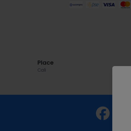
Place
Cali
mar