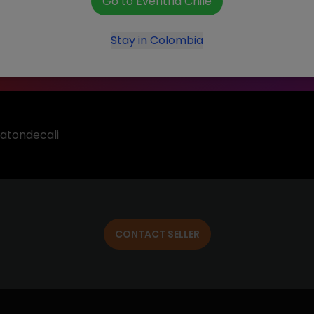
Go to Eventrid
Chile
Stay in
Colombia
atondecali
atondecali
CONTACT SELLER