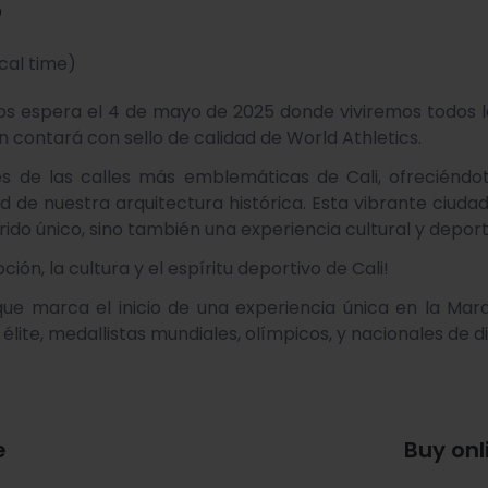
5
cal time)
os espera el 4 de mayo de 2025 donde viviremos todos la
 contará con sello de calidad de World Athletics.
és de las calles más emblemáticas de Cali, ofreciéndo
ad de nuestra arquitectura histórica. Esta vibrante ciud
rido único, sino también una experiencia cultural y deporti
ión, la cultura y el espíritu deportivo de Cali!
e marca el inicio de una experiencia única en la Marat
lite, medallistas mundiales, olímpicos, y nacionales de d
e
Buy onl