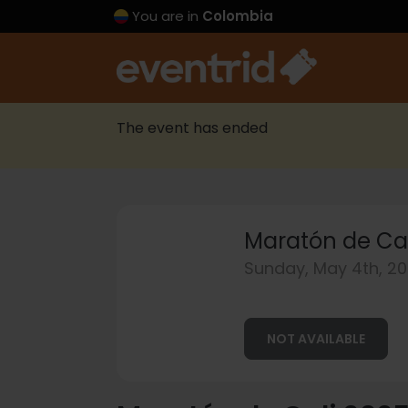
You are in
Colombia
The event has ended
Maratón de Cal
Sunday, May 4th, 20
NOT AVAILABLE