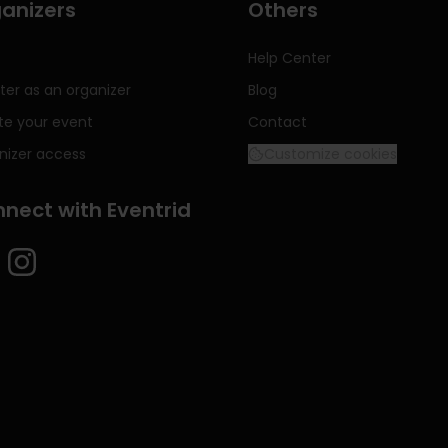
anizers
Others
Help Center
ter as an organizer
Blog
te your event
Contact
nizer access
Customize cookies
nect with Eventrid